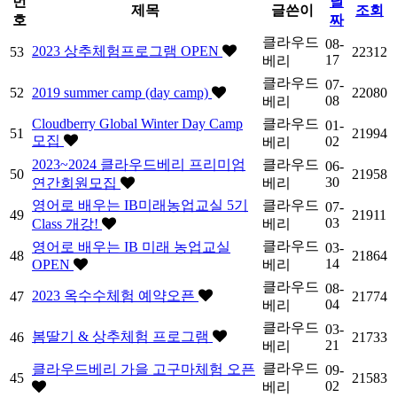
번
날
제목
글쓴이
조회
호
짜
클라우드
08-
2023 상추체험프로그램 OPEN
53
22312
17
베리
클라우드
07-
52
2019 summer camp (day camp)
22080
08
베리
Cloudberry Global Winter Day Camp
클라우드
01-
51
21994
모집
02
베리
2023~2024 클라우드베리 프리미엄
클라우드
06-
50
21958
30
연간회원모집
베리
영어로 배우는 IB미래농업교실 5기
클라우드
07-
49
21911
03
Class 개강!
베리
클라우드
영어로 배우는 IB 미래 농업교실
03-
48
21864
14
OPEN
베리
클라우드
08-
2023 옥수수체험 예약오픈
47
21774
04
베리
클라우드
03-
봄딸기 & 상추체험 프로그램
46
21733
21
베리
클라우드
클라우드베리 가을 고구마체험 오픈
09-
45
21583
02
베리