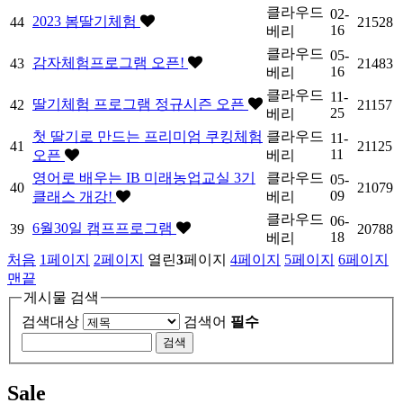
클라우드
02-
2023 봄딸기체험
44
21528
16
베리
클라우드
05-
감자체험프로그램 오픈!
43
21483
16
베리
클라우드
11-
딸기체험 프로그램 정규시즌 오픈
42
21157
25
베리
첫 딸기로 만드는 프리미엄 쿠킹체험
클라우드
11-
41
21125
11
오픈
베리
영어로 배우는 IB 미래농업교실 3기
클라우드
05-
40
21079
09
클래스 개강!
베리
클라우드
06-
6월30일 캠프프로그램
39
20788
18
베리
처음
1
페이지
2
페이지
열린
3
페이지
4
페이지
5
페이지
6
페이지
맨끝
게시물 검색
검색대상
검색어
필수
Sale