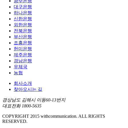
광주은행
대구은행
하나은행
신한은행
외한은행
전북은행
부산은행
조흥은행
헌미은행
제주은행
경남은행
우체국
농협
회사소개
찾아오시는 길
경상남도 김해시 이동60-13번지
대표전화 1800-5635
COPYRIGHT 2015 withcommunication. ALL RIGHTS
RESERVED.