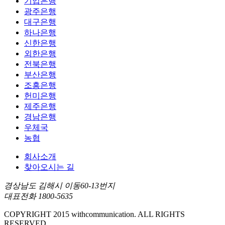
기업은행
광주은행
대구은행
하나은행
신한은행
외한은행
전북은행
부산은행
조흥은행
헌미은행
제주은행
경남은행
우체국
농협
회사소개
찾아오시는 길
경상남도 김해시 이동60-13번지
대표전화 1800-5635
COPYRIGHT 2015 withcommunication. ALL RIGHTS
RESERVED.