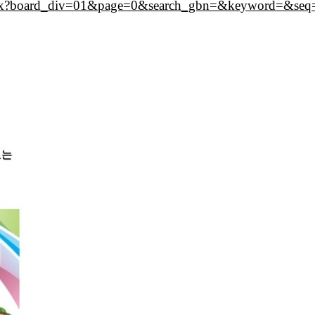
w.aspx?board_div=01&page=0&search_gbn=&keyword=&se