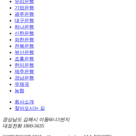
우리은행
기업은행
광주은행
대구은행
하나은행
신한은행
외한은행
전북은행
부산은행
조흥은행
헌미은행
제주은행
경남은행
우체국
농협
회사소개
찾아오시는 길
경상남도 김해시 이동60-13번지
대표전화 1800-5635