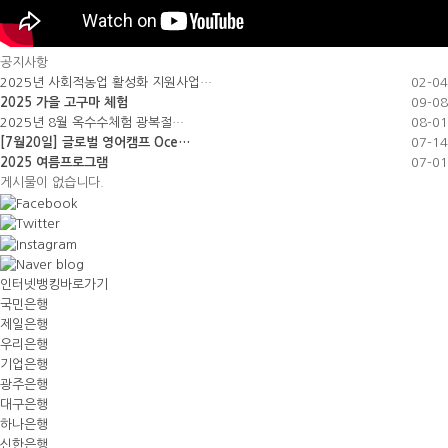
공지사항
2025년 사회적농업 활성화 지원사업…
02-04
2025 가을 고구마 체험
09-08
2025년 8월 옥수수체험 광복절…
08-01
[7월20일] 글로벌 영어캠프 Oce…
07-14
2025 여름프로그램
07-01
게시물이 없습니다.
인터넷뱅킹바로가기
국민은행
제일은행
우리은행
기업은행
광주은행
대구은행
하나은행
신한은행