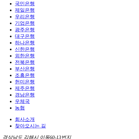
국민은행
제일은행
우리은행
기업은행
광주은행
대구은행
하나은행
신한은행
외한은행
전북은행
부산은행
조흥은행
헌미은행
제주은행
경남은행
우체국
농협
회사소개
찾아오시는 길
경상남도 김해시 이동60-13번지